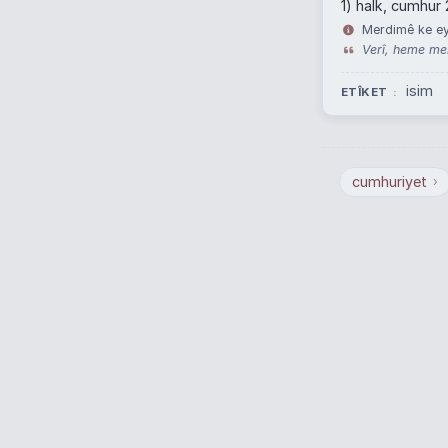
1) halk, cumhur 
Merdimê ke eynî
Verî, heme meh
isim
ETÎKET
cumhuriyet
›