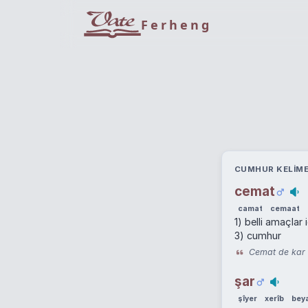
Ferheng
CUMHUR KELIME
cemat
camat
cemaat
1) belli amaçlar
3) cumhur
Cemat de kar û
şar
şîyer
xerîb
bey