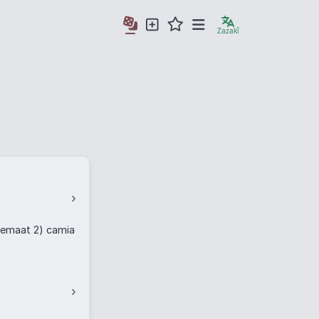
Zazakî
›
, cemaat 2) camia
›