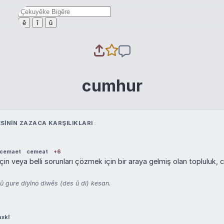
ê
î
û
cumhur
SININ ZAZACA KARŞILIKLARI
cemaet
cemeat
+6
 için veya belli sorunları çözmek için bir araya gelmiş olan topluluk
 gure diyîno diwês (des û di) kesan.
axkî