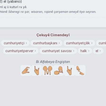
2) el (yabancı)
 aj û kulturî ra yê.
lanê Sêwregi ra şar, wisaran, rojanê çarşeman ameyê tiya seyran.
Çekuyê Cimendeyî
cumhuriyetçi
cumhurbaşkanı
cumhuriyetçilik
cumh
›
›
›
cumhuriyetperver
cumhuriyet savcısı
halk
el
›
›
›
›
Bi Alfabeya Engiştan