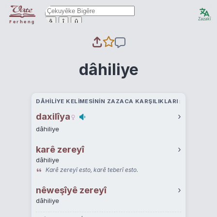
Zazakî
ê
î
û
Ferheng
dâhiliye
DÂHILIYE KELIMESININ ZAZACA KARŞILIKLARI
daxilîya
›
dâhiliye
karê zereyî
›
dâhiliye
Karê zereyî esto, karê teberî esto.
nêweşîyê zereyî
›
dâhiliye