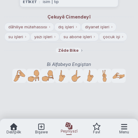
isim | tıp
ETÎKET
Çekuyê Cimendeyî
dâhiliye mütehassısı
dış işleri
diyanet işleri
›
›
›
su işleri
yazı işleri
su abone işleri
çocuk işi
›
›
›
›
kare
tefriş
anlatım
anlatış
kamu yararı
›
›
›
›
›
›
Zêde Bike
amme menfaati
çıkarını tepmek
çı karına bakmak
›
›
›
Bi Alfabeya Engiştan
Peşnîyazî
Destpêk
Bişawe
Favî
Menu