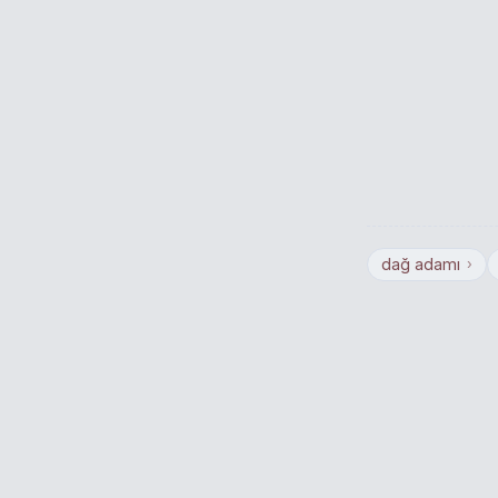
dağ adamı
›