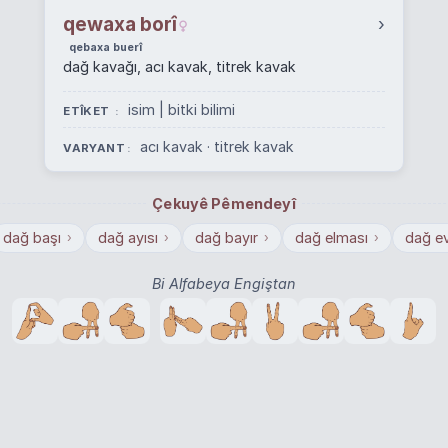
qewaxa borî
›
qebaxa buerî
dağ kavağı, acı kavak, titrek kavak
isim | bitki bilimi
ETÎKET
acı kavak
·
titrek kavak
VARYANT
Çekuyê Pêmendeyî
dağ başı
dağ ayısı
dağ bayır
dağ elması
dağ ev
›
›
›
›
Bi Alfabeya Engiştan