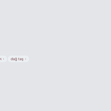
i
dağ taş
›
›