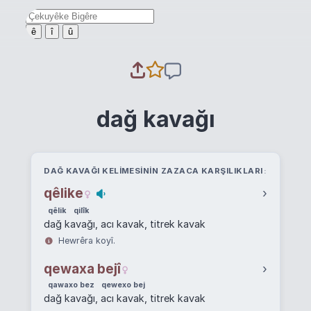
ê
î
û
dağ kavağı
DAĞ KAVAĞI KELIMESININ ZAZACA KARŞILIKLARI
qêlike
›
qêlik
qilîk
dağ kavağı, acı kavak, titrek kavak
Hewrêra koyî.
qewaxa bejî
›
qawaxo bez
qewexo bej
dağ kavağı, acı kavak, titrek kavak