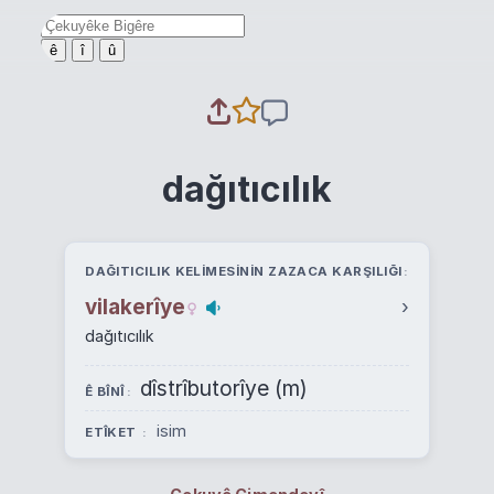
ê
î
û
dağıtıcılık
DAĞITICILIK KELIMESININ ZAZACA KARŞILIĞI
vilakerîye
›
dağıtıcılık
dîstrîbutorîye (m)
Ê BÎNÎ
isim
ETÎKET