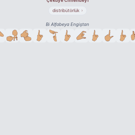
Çekuyê Cimendeyî
distribütörlük
›
Bi Alfabeya Engiştan