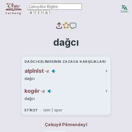
Zazakî
ê
î
û
Ferheng
dağcı
DAĞCI KELIMESININ ZAZACA KARŞILIKLARI
alpînîst
›
-e
dağcı
kogêr
›
-e
dağcı
isim | spor
ETÎKET
Çekuyê Pêmendeyî