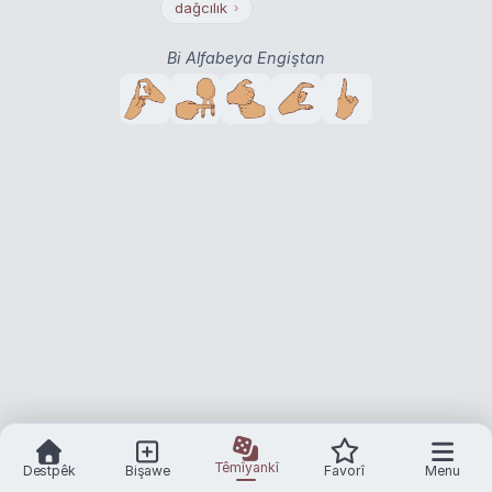
dağcılık
›
Bi Alfabeya Engiştan
Têmîyankî
Destpêk
Bişawe
Favorî
Menu