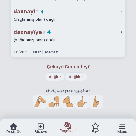
daxnayî
›
(dağlanmış olan) dağlı
daxnayîye
›
(dağlanmış olan) dağlı
sıfat | mecaz
ETÎKET
Çekuyê Cimendeyî
dağlı
dağlık
›
›
Bi Alfabeya Engiştan
Peşnîyazî
Destpêk
Bişawe
Favî
Menu