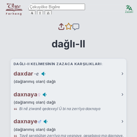
Zazakî
ê
î
û
Ferheng
dağlı-II
DAĞLI-II KELIMESININ ZAZACA KARŞILIKLARI
daxdar
›
-e
(dağlanmış olan) dağlı
daxnaya
›
(dağlanmış olan) dağlı
Bi nê ziwanê qedexeyî Û bi na zerrîya daxnaya
daxnaye
›
(dağlanmış olan) dağlı
Tayê serebûtan zerrîya ma veşnaye, qesebaya ma daxnaye.