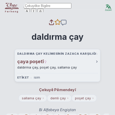
Zazakî
ê
î
û
Ferheng
daldırma çay
DALDIRMA ÇAY KELIMESININ ZAZACA KARŞILIĞI
çaya poşetî
›
daldırma çay, poşet çay, sallama çay
isim
ETÎKET
Çekuyê Pêmendeyî
sallama çay
demli çay
poşet çay
›
›
›
Bi Alfabeya Engiştan