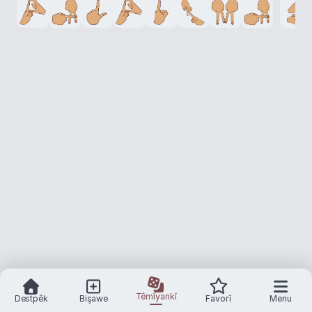
Têmîyankî
Destpêk
Bişawe
Favorî
Menu