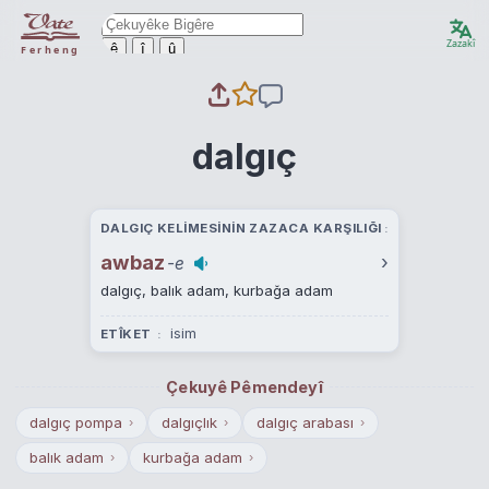
Zazakî
ê
î
û
Ferheng
dalgıç
DALGIÇ KELIMESININ ZAZACA KARŞILIĞI
awbaz
›
-e
dalgıç, balık adam, kurbağa adam
isim
ETÎKET
Çekuyê Pêmendeyî
dalgıç pompa
dalgıçlık
dalgıç arabası
›
›
›
balık adam
kurbağa adam
›
›