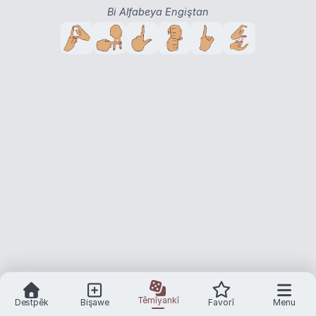
Bi Alfabeya Engiştan
Têmîyankî
Destpêk
Bişawe
Favorî
Menu