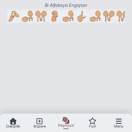
Bi Alfabeya Engiştan
Peşnîyazî
Destpêk
Bişawe
Favî
Menu