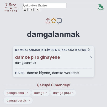
Zazakî
ê
î
û
Ferheng
damgalanmak
DAMGALANMAK KELIMESININ ZAZACA KARŞILIĞI
damxe piro ginayene
›
damgalanmak
damxe bîyene, damxe werdene
Ê BÎNÎ
Çekuyê Cimendeyî
damgalamak
damga
damga pulu
›
›
›
damga vergisi
›