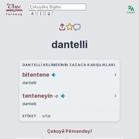
Zazakî
ê
î
û
Ferheng
dantelli
DANTELLI KELIMESININ ZAZACA KARŞILIKLARI
bitentene
›
dantelli
tenteneyin
›
-e
dantelli
sıfat
ETÎKET
Çekuyê Pêmendeyî