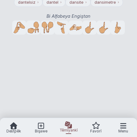
dantelsiz
dantel
dansite
dansimetre
›
›
›
›
Bi Alfabeya Engiştan
Têmîyankî
Destpêk
Bişawe
Favorî
Menu