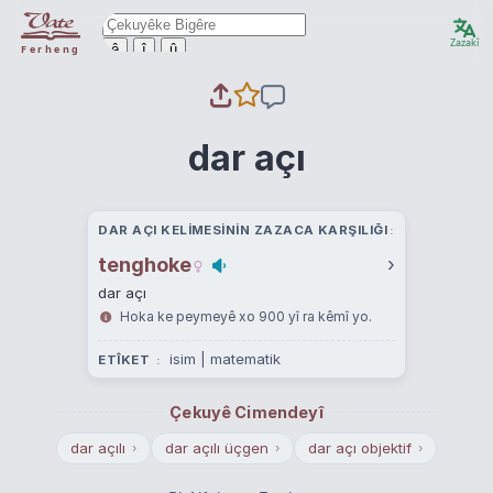
Zazakî
ê
î
û
Ferheng
dar açı
DAR AÇI KELIMESININ ZAZACA KARŞILIĞI
tenghoke
›
dar açı
Hoka ke peymeyê xo 900 yî ra kêmî yo.
isim | matematik
ETÎKET
Çekuyê Cimendeyî
dar açılı
dar açılı üçgen
dar açı objektif
›
›
›