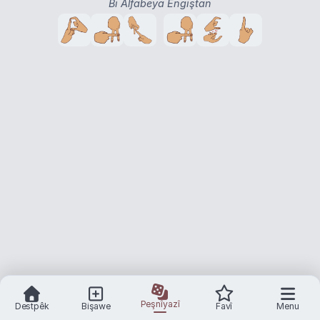
Bi Alfabeya Engiştan
Peşnîyazî
Destpêk
Bişawe
Favî
Menu