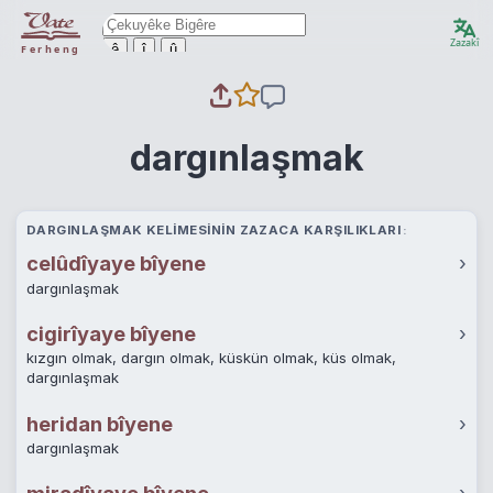
Zazakî
ê
î
û
Ferheng
dargınlaşmak
DARGINLAŞMAK KELIMESININ ZAZACA KARŞILIKLARI
celûdîyaye bîyene
›
dargınlaşmak
cigirîyaye bîyene
›
kızgın olmak, dargın olmak, küskün olmak, küs olmak,
dargınlaşmak
heridan bîyene
›
dargınlaşmak