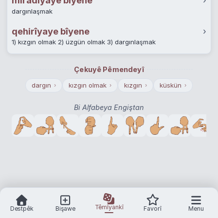
miradîyaye bîyene
›
dargınlaşmak
qehirîyaye bîyene
›
1) kızgın olmak 2) üzgün olmak 3) dargınlaşmak
Çekuyê Pêmendeyî
dargın
kızgın olmak
kızgın
küskün
›
›
›
›
Bi Alfabeya Engiştan
Têmîyankî
Destpêk
Bişawe
Favorî
Menu