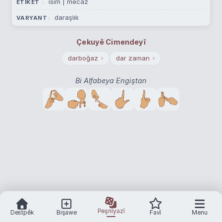
isim | mecaz
ETÎKET
daraşlık
VARYANT
Çekuyê Cimendeyî
darboğaz
dar zaman
›
›
Bi Alfabeya Engiştan
Peşnîyazî
Destpêk
Bişawe
Favî
Menu