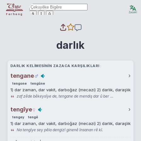
Zazakî
ê
î
û
Ferheng
darlık
DARLIK KELIMESININ ZAZACA KARŞILIKLARI
tengane
›
tengone
tengûne
1) dar zaman, dar vakit, darboğaz (mecazi) 2) darlık, daraşlık
zaf zêde bêkeysîye de, tengane de mendiş dar û ber …
tengîye
›
tengey
tengê
1) dar zaman, dar vakit, darboğaz (mecazi) 2) darlık, daraşlık
Na tengîye sey pêla dengizî ginenê însanan rê kî.