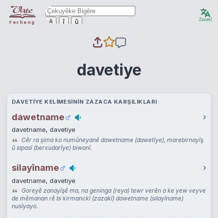
Zazakî
ê
î
û
Ferheng
davetiye
DAVETIYE KELIMESININ ZAZACA KARŞILIKLARI
dawetname
›
davetname, davetiye
Cêr ra şima ko numûneyanê dawetname (dawetîye), marebirnayîş
û sipasî (berxudarîye) biwanî.
silayîname
›
davetname, davetiye
Goreyê zanayîşê ma, na geninga (reya) tewr verên a ke yew veyve
de mêmanan rê bi kirmanckî (zazakî) dawetname (silayîname)
nusîyayo.