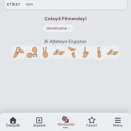
isim
ETÎKET
Çekuyê Pêmendeyî
davetname
›
Bi Alfabeya Engiştan
Têmîyankî
Destpêk
Bişawe
Favorî
Menu