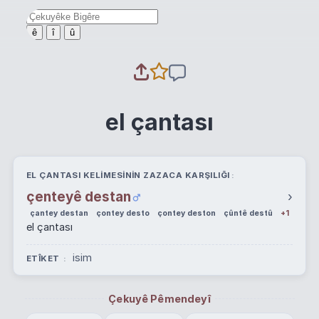
ê
î
û
el çantası
EL ÇANTASI KELIMESININ ZAZACA KARŞILIĞI
çenteyê destan
›
çantey destan
çontey desto
çontey deston
çûntê destû
+1
el çantası
isim
ETÎKET
Çekuyê Pêmendeyî