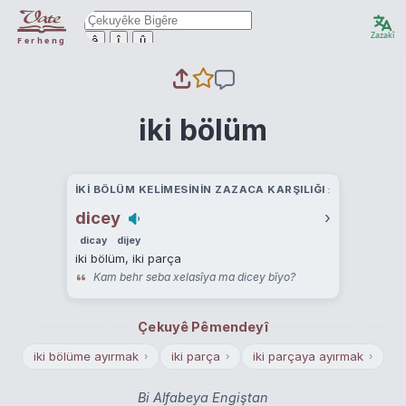
Zazakî
ê
î
û
Ferheng
iki bölüm
IKI BÖLÜM KELIMESININ ZAZACA KARŞILIĞI
dicey
›
dicay
dijey
iki bölüm, iki parça
Kam behr seba xelasîya ma dicey bîyo?
Çekuyê Pêmendeyî
iki bölüme ayırmak
iki parça
iki parçaya ayırmak
›
›
›
Bi Alfabeya Engiştan