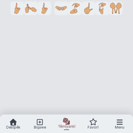
Têmîyankî
Destpêk
Bişawe
Favorî
Menu