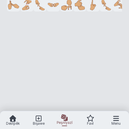
Peşnîyazî
Destpêk
Bişawe
Favî
Menu