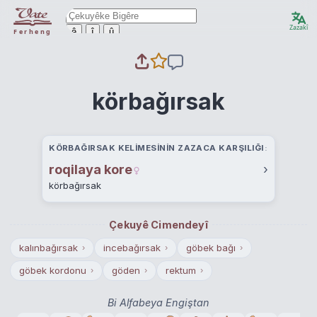
Zazakî
ê
î
û
Ferheng
körbağırsak
KÖRBAĞIRSAK KELIMESININ ZAZACA KARŞILIĞI
roqilaya kore
›
körbağırsak
Çekuyê Cimendeyî
kalınbağırsak
incebağırsak
göbek bağı
›
›
›
göbek kordonu
göden
rektum
›
›
›
Bi Alfabeya Engiştan