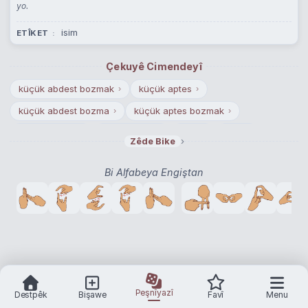
yo.
isim
ETÎKET
Çekuyê Cimendeyî
küçük abdest bozmak
küçük aptes
›
›
küçük abdest bozma
küçük aptes bozmak
›
›
büyük abdest
büyük aptes
idrar
sidik
›
›
›
›
›
Zêde Bike
tuvalet ihtiyacını gidermek
su dökmek
›
›
Bi Alfabeya Engiştan
defihacet gereksinimi
insan dışkısı
bok
›
›
›
işemek
›
Peşnîyazî
Destpêk
Bişawe
Favî
Menu