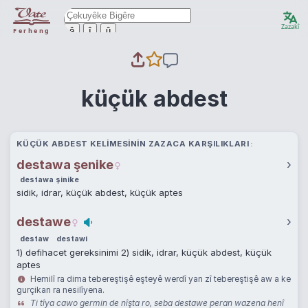
Zazakî
ê
î
û
Ferheng
küçük abdest
KÜÇÜK ABDEST KELIMESININ ZAZACA KARŞILIKLARI
destawa şenike
›
destawa şinike
sidik, idrar, küçük abdest, küçük aptes
destawe
›
destaw
destawi
1) defihacet gereksinimi 2) sidik, idrar, küçük abdest, küçük
aptes
Hemilî ra dima tebereştişê eşteyê werdî yan zî tebereştişê aw a ke
gurçikan ra nesilîyena.
Ti tîya cawo germin de nîşta ro, seba destawe peran wazena henî