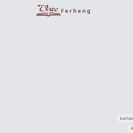
Ferheng
kurta
k