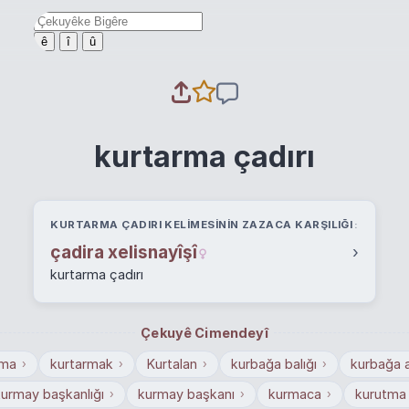
ê
î
û
kurtarma çadırı
KURTARMA ÇADIRI KELIMESININ ZAZACA KARŞILIĞI
çadira xelisnayîşî
›
kurtarma çadırı
Çekuyê Cimendeyî
rma
kurtarmak
Kurtalan
kurbağa balığı
kurbağa
›
›
›
›
urmay başkanlığı
kurmay başkanı
kurmaca
kurutma
›
›
›