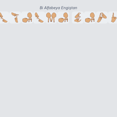
Bi Alfabeya Engiştan