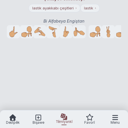
lastik ayakkabı çeşitleri
lastik
›
›
Bi Alfabeya Engiştan
Têmîyankî
Destpêk
Bişawe
Favorî
Menu