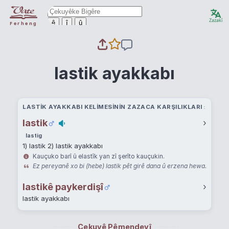
Zazakî
ê
î
û
Ferheng
lastik ayakkabı
LASTIK AYAKKABI KELIMESININ ZAZACA KARŞILIKLARI
lastik
›
lastig
1) lastik 2) lastik ayakkabı
Kauçuko barî û elastîk yan zî şerîto kauçukin.
Ez pereyanê xo bi (hebe) lastik pêt girê dana û erzena hewa.
lastikê paykerdişî
›
lastik ayakkabı
Çekuyê Pêmendeyî