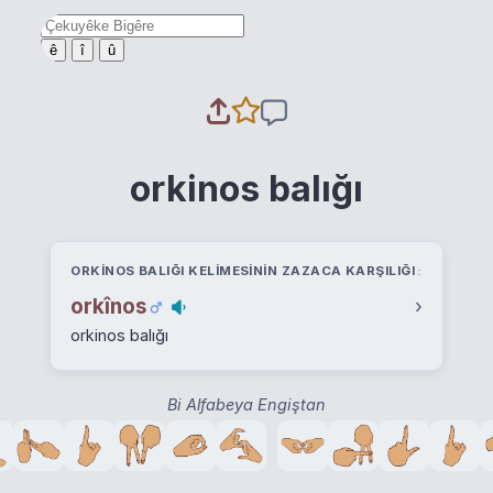
ê
î
û
orkinos balığı
ORKINOS BALIĞI KELIMESININ ZAZACA KARŞILIĞI
orkînos
›
orkinos balığı
Bi Alfabeya Engiştan