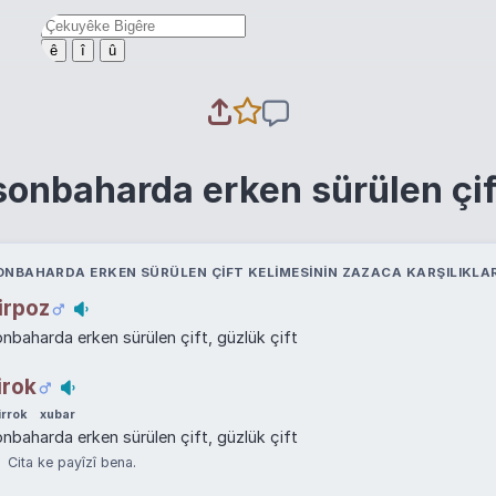
ê
î
û
sonbaharda erken sürülen çif
ONBAHARDA ERKEN SÜRÜLEN ÇIFT KELIMESININ ZAZACA KARŞILIKLAR
irpoz
nbaharda erken sürülen çift, güzlük çift
irok
irrok
xubar
nbaharda erken sürülen çift, güzlük çift
Cita ke payîzî bena.