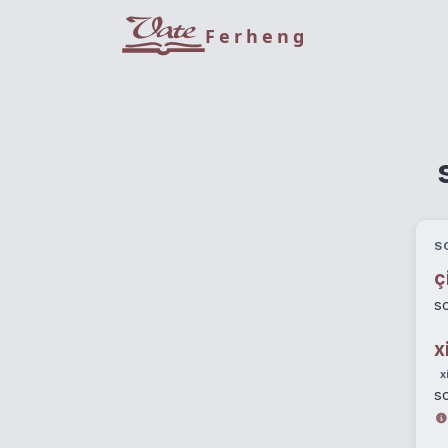
Ferheng
S
ç
so
x
x
so