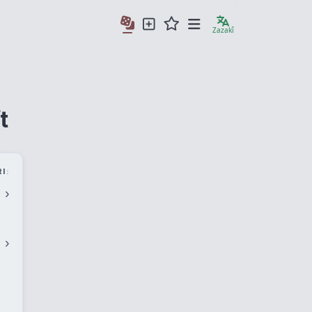
Zazakî
t
I
›
›