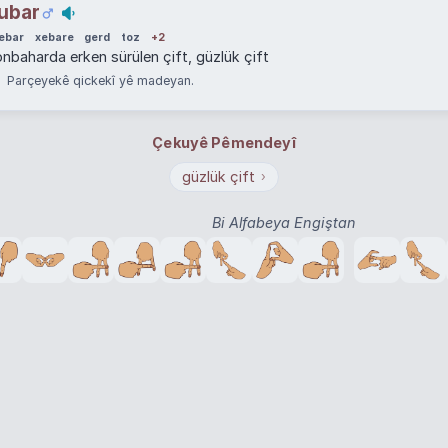
ubar
ebar
xebare
gerd
toz
+2
nbaharda erken sürülen çift, güzlük çift
Parçeyekê qickekî yê madeyan.
Çekuyê Pêmendeyî
güzlük çift
›
Bi Alfabeya Engiştan