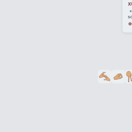
x
x
so