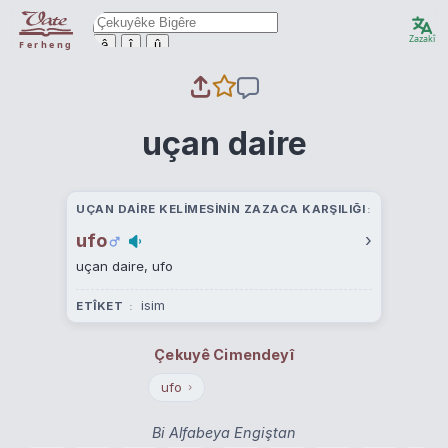
Zazakî
ê
î
û
Ferheng
uçan daire
UÇAN DAIRE KELIMESININ ZAZACA KARŞILIĞI
ufo
›
uçan daire, ufo
isim
ETÎKET
Çekuyê Cimendeyî
ufo
›
Bi Alfabeya Engiştan