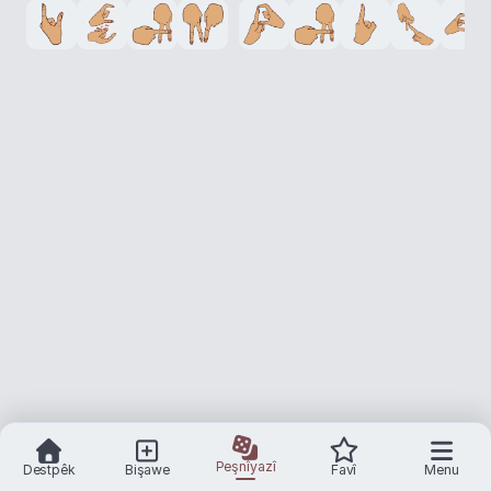
Peşnîyazî
Destpêk
Bişawe
Favî
Menu