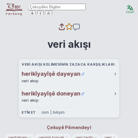
Zazakî
ê
î
û
Ferheng
veri akışı
VERI AKIŞI KELIMESININ ZAZACA KARŞILIKLARI
herikîyayîşê dayeyan
›
veri akışı
herikîyayîşê doneyan
›
veri akışı
isim | bilişim
ETÎKET
Çekuyê Pêmendeyî
veritabanı
verimli toprak
veri tarihi
veri
›
›
›
›