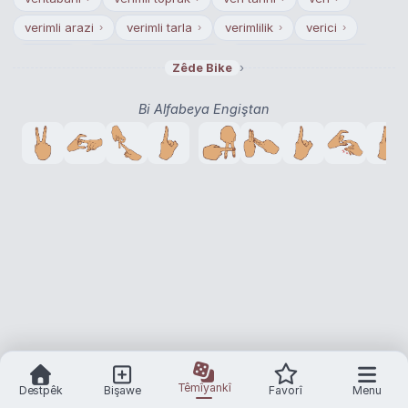
verimli arazi
verimli tarla
verimlilik
verici
›
›
›
›
verimli
verilerin toplanması
veri toplama araçları
›
›
›
›
Zêde Bike
verilerin analizi
veri toplama teknikleri
›
›
Bi Alfabeya Engiştan
vergi hukuku
›
Têmîyankî
Destpêk
Bişawe
Favorî
Menu