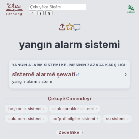
Zazakî
ê
î
û
Ferheng
yangın alarm sistemi
YANGIN ALARM SISTEMI KELIMESININ ZAZACA KARŞILIĞI
sîstemê alarmê şewatî
›
yangın alarm sistemi
Çekuyê Cimendeyî
başkanlık sistemi
ıslak sprinkler sistemi
›
›
sulu boru sistemi
coğrafi bilgiler sistemi
su sistemi
›
›
›
kent bilgi sistemi
trafik kontrol sistemi
›
›
›
Zêde Bike
desimal sistem
elektrikli denetim sistemi
›
›