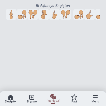
Bi Alfabeya Engiştan
Peşnîyazî
Destpêk
Bişawe
Favî
Menu