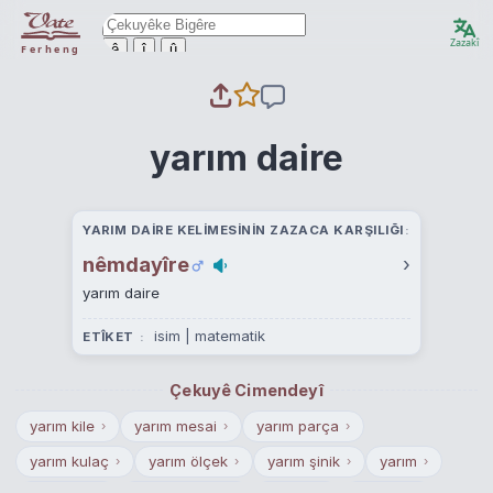
Zazakî
ê
î
û
Ferheng
yarım daire
YARIM DAIRE KELIMESININ ZAZACA KARŞILIĞI
nêmdayîre
›
yarım daire
isim | matematik
ETÎKET
Çekuyê Cimendeyî
yarım kile
yarım mesai
yarım parça
›
›
›
yarım kulaç
yarım ölçek
yarım şinik
yarım
›
›
›
›