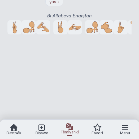
yas
›
Bi Alfabeya Engiştan
Têmîyankî
Destpêk
Bişawe
Favorî
Menu