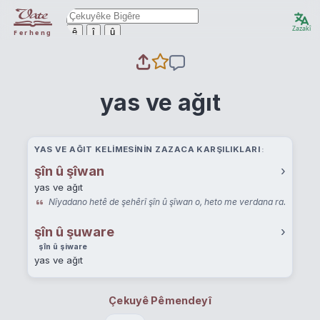
Zazakî
ê
î
û
Ferheng
yas ve ağıt
YAS VE AĞIT KELIMESININ ZAZACA KARŞILIKLARI
şîn û şîwan
›
yas ve ağıt
Nîyadano hetê de şehêrî şîn û şîwan o, heto me verdana ra.
şîn û şuware
›
şîn û şiware
yas ve ağıt
Çekuyê Pêmendeyî