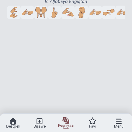
Bi Alfabeya Engiştan
Peşnîyazî
Destpêk
Bişawe
Favî
Menu