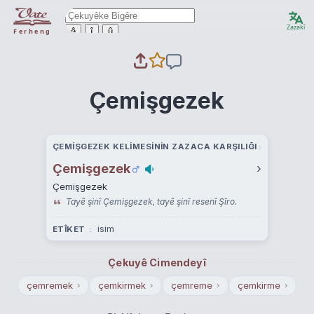
Zazakî
ê
î
û
Ferheng
Çemişgezek
ÇEMIŞGEZEK KELIMESININ ZAZACA KARŞILIĞI
Çemişgezek
›
Çemişgezek
Tayê şinî Çemişgezek, tayê şinî resenî Şîro.
isim
ETÎKET
Çekuyê Cimendeyî
çemremek
çemkirmek
çemreme
çemkirme
›
›
›
›