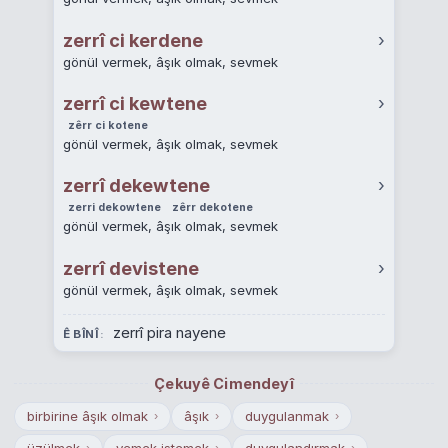
zerrî ci kerdene
›
gönül vermek, âşık olmak, sevmek
zerrî ci kewtene
›
zêrr ci kotene
gönül vermek, âşık olmak, sevmek
zerrî dekewtene
›
zerri dekowtene
zêrr dekotene
gönül vermek, âşık olmak, sevmek
zerrî devistene
›
gönül vermek, âşık olmak, sevmek
zerrî pira nayene
Ê BÎNÎ
Çekuyê Cimendeyî
birbirine âşık olmak
âşık
duygulanmak
›
›
›
üzülmek
yemek istemek
duygulandırmak
›
›
›