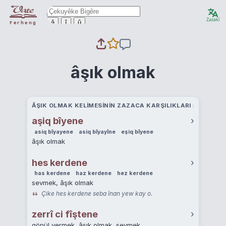
Zazakî
ê
î
û
Ferheng
âşık olmak
ÂŞIK OLMAK KELIMESININ ZAZACA KARŞILIKLARI
aşiq bîyene
›
asiq bîyayene
asiq bîyayîne
eşiq bîyene
âşık olmak
hes kerdene
›
has kerdene
haz kerdene
hez kerdene
sevmek, âşık olmak
Çike hes kerdene seba înan yew kay o.
zerrî ci fîştene
›
gönül vermek, âşık olmak, sevmek