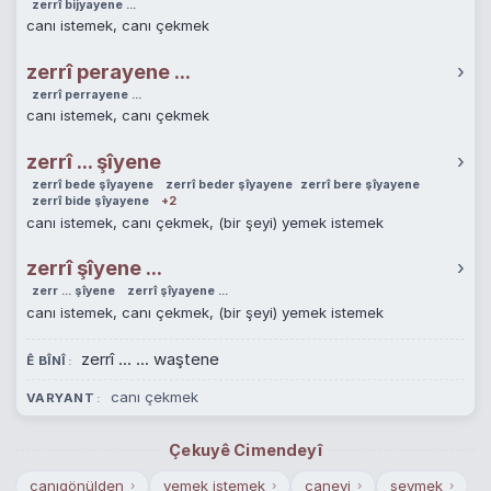
zerrî bijyayene ...
canı istemek, canı çekmek
zerrî perayene ...
›
zerrî perrayene ...
canı istemek, canı çekmek
zerrî ... şîyene
›
zerrî bede şîyayene
zerrî beder şîyayene
zerrî bere şîyayene
zerrî bide şîyayene
+2
canı istemek, canı çekmek, (bir şeyi) yemek istemek
zerrî şîyene ...
›
zerr ... şîyene
zerrî şîyayene ...
canı istemek, canı çekmek, (bir şeyi) yemek istemek
zerrî ... ... waştene
Ê BÎNÎ
canı çekmek
VARYANT
Çekuyê Cimendeyî
canıgönülden
yemek istemek
canevi
sevmek
›
›
›
›