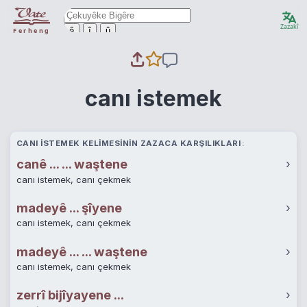
Zazakî
ê
î
û
Ferheng
canı istemek
CANI ISTEMEK KELIMESININ ZAZACA KARŞILIKLARI
canê ... ... waştene
›
canı istemek, canı çekmek
madeyê ... şîyene
›
canı istemek, canı çekmek
madeyê ... ... waştene
›
canı istemek, canı çekmek
zerrî bijîyayene ...
›