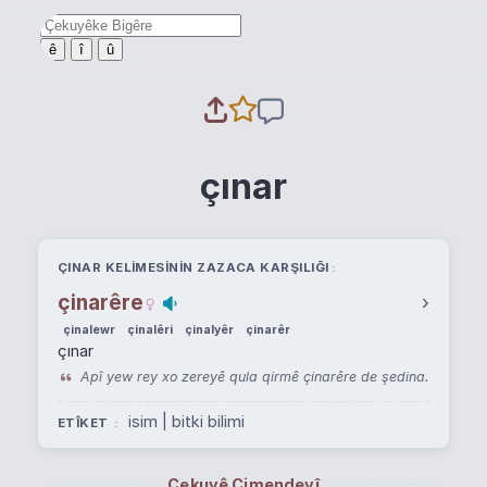
ê
î
û
çınar
ÇINAR KELIMESININ ZAZACA KARŞILIĞI
çinarêre
›
çinalewr
çinalêri
çinalyêr
çinarêr
çınar
Apî yew rey xo zereyê qula qirmê çinarêre de şedina.
isim | bitki bilimi
ETÎKET
Çekuyê Cimendeyî