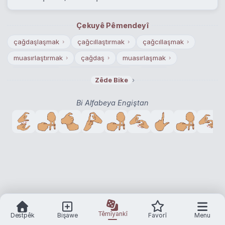
Çekuyê Pêmendeyî
çağdaşlaşmak
çağcıllaştırmak
çağcıllaşmak
›
›
›
muasırlaştırmak
çağdaş
muasırlaşmak
›
›
›
asrileştirmek
modernleştirmek
çağcıl
›
›
›
›
Zêde Bike
asrileşmek
modernleşmek
modern
›
›
›
Bi Alfabeya Engiştan
Têmîyankî
Destpêk
Bişawe
Favorî
Menu