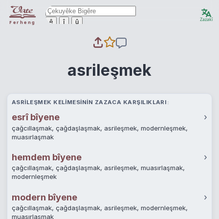
Zazakî
ê
î
û
Ferheng
asrileşmek
ASRILEŞMEK KELIMESININ ZAZACA KARŞILIKLARI
esrî bîyene
›
çağcıllaşmak, çağdaşlaşmak, asrileşmek, modernleşmek,
muasırlaşmak
hemdem bîyene
›
çağcıllaşmak, çağdaşlaşmak, asrileşmek, muasırlaşmak,
modernleşmek
modern bîyene
›
çağcıllaşmak, çağdaşlaşmak, asrileşmek, modernleşmek,
muasırlaşmak