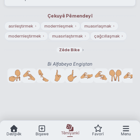
Çekuyê Pêmendeyî
asrileştirmek
modernleşmek
muasırlaşmak
›
›
›
modernleştirmek
muasırlaştırmak
çağcıllaşmak
›
›
›
çağdaşlaşmak
çağcıllaştırmak
çağdaşlaştırmak
›
›
›
›
Zêde Bike
çağcıl
çağdaş
modern
›
›
›
Bi Alfabeya Engiştan
Têmîyankî
Destpêk
Bişawe
Favorî
Menu