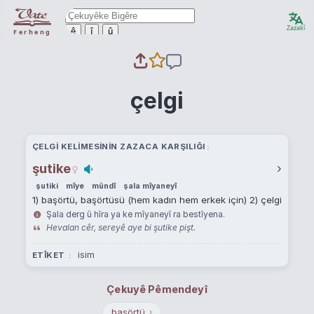
Zazakî
ê
î
û
Ferheng
çelgi
ÇELGI KELIMESININ ZAZACA KARŞILIĞI
şutike
›
şutiki
mîye
mûndî
şala mîyaneyî
1) başörtü, başörtüsü (hem kadın hem erkek için) 2) çelgi
Şala derg û hîra ya ke mîyaneyî ra bestîyena.
Hevalan cêr, sereyê aye bi şutike pişt.
isim
ETÎKET
Çekuyê Pêmendeyî
başörtü
›