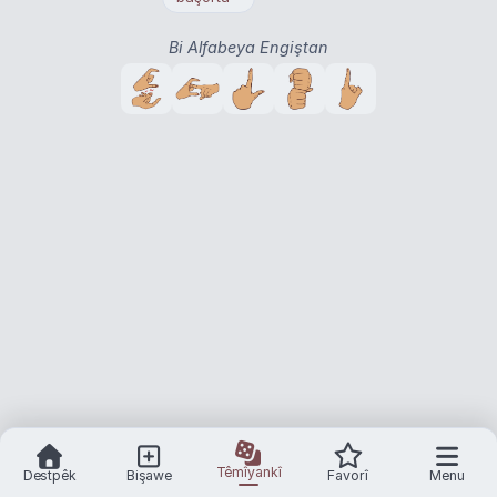
Bi Alfabeya Engiştan
Têmîyankî
Destpêk
Bişawe
Favorî
Menu