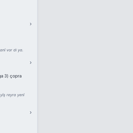
›
anî vor di ya.
›
rga 3) çopra
îş reyra yenî
›