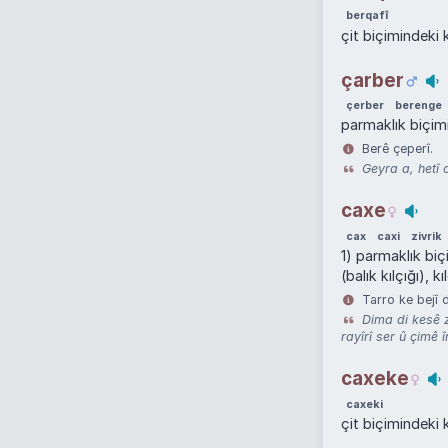
berqafî
çit biçimindeki 
çarber
çerber
berenge
parmaklık biçimi
Berê çeperî.
Geyra a, hetî c
caxe
cax
caxi
zivrik
1) parmaklık biç
(balık kılçığı), k
Tarro ke bejî 
Dima di kesê z
rayîrî ser û çimê 
caxeke
caxeki
çit biçimindeki 