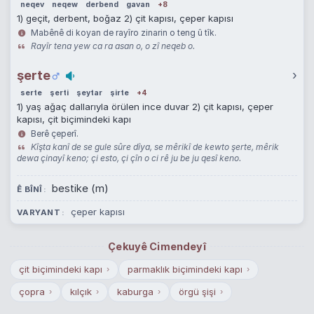
neqev
neqew
derbend
gavan
+8
1) geçit, derbent, boğaz 2) çit kapısı, çeper kapısı
Mabênê di koyan de rayîro zinarin o teng û tîk.
Rayîr tena yew ca ra asan o, o zî neqeb o.
şerte
›
serte
şerti
şeytar
şirte
+4
1) yaş ağaç dallarıyla örülen ince duvar 2) çit kapısı, çeper
kapısı, çit biçimindeki kapı
Berê çeperî.
Kîşta kanî de se gule sûre dîya, se mêrikî de kewto şerte, mêrik
dewa çinayî keno; çi esto, çi çîn o ci rê ju be ju qesî keno.
bestike (m)
Ê BÎNÎ
çeper kapısı
VARYANT
Çekuyê Cimendeyî
çit biçimindeki kapı
parmaklık biçimindeki kapı
›
›
çopra
kılçık
kaburga
örgü şişi
›
›
›
›