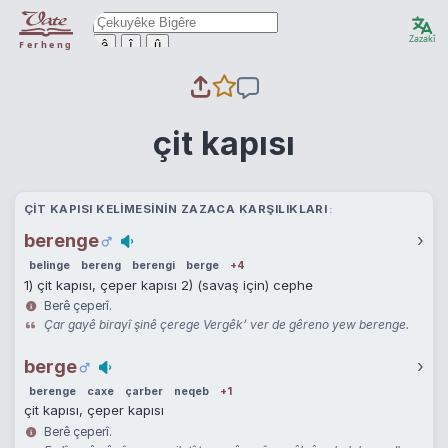
Zazakî
ê
î
û
Ferheng
çit kapısı
ÇIT KAPISI KELIMESININ ZAZACA KARŞILIKLARI
berenge
›
belinge
bereng
berengi
berge
+4
1) çit kapısı, çeper kapısı 2) (savaş için) cephe
Berê çeperî.
Çar gayê birayî şinê çerege Vergêk’ ver de gêreno yew berenge.
berge
›
berenge
caxe
çarber
neqeb
+1
çit kapısı, çeper kapısı
Berê çeperî.