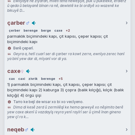
Ewlîyayê nê zîyaran, miletî tena nêweşîye, pûk û pukeleke, erdlerz
û qeda û belayanê bînan ra nê, dewletê ke bi ordîyê xo wazenê ke
bikuyê D...
çarber
›
çerber
berenge
berge
caxe
+2
parmaklık biçimindeki kapı, çit kapısı, çeper kapısı; çit
biçimindeki kapı
Berê çeperî.
Geyra a, hetî cuarî ser di çarber ra kowt zerre, ewnîya zerec hanî
ya binî yew dar di, mîyanî vor di ya.
caxe
›
cax
caxi
zivrik
berenge
+5
1) parmaklık biçimindeki kapı, çit kapısı, çeper kapısı; çit
biçimindeki kapı 2) kaburga 3) çopra (balık kılçığı), kılçık (balık
kılçığı) 4) örgü şişi
Tarro ke bejî de wisar xo bi xo vecîyeno.
Dima di kesê zerd û zermilêqî ke hema qeweyê xo nêşimito berê
yew caxe akenî û vazdayîş reyra yenî rayîrî ser û çimê înan gineno
yew çî ro k...
neqeb
›