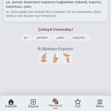
çit, yemeni (kadınların başlarına bağladıkları tülbent), başörtü,
başörtüsü, çekü
Dima aşiqê yew misirijê hîris û hewtserrî bî, bî muslumane, çîtike
beste û roje de panc reyî nimaj kerd.
Çekuyê Cimendeyî
çit
yemeni
çekü
başörtü
›
›
›
›
Bi Alfabeya Engiştan
Peşnîyazî
Destpêk
Bişawe
Favî
Menu