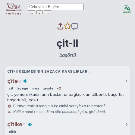
Zazakî
ê
î
û
Ferheng
çit-II
başörtü
ÇIT-II KELIMESININ ZAZACA KARŞILIKLARI
çîte
›
çît
leçege
luwa
qemte
+2
çit, yemeni (kadınların başlarına bağladıkları tülbent), başörtü,
başörtüsü, çekü
Pirtûyo tenik û rengin o ke cinîyî sereyê xo ra bestenê.
Kulike nanê re ser, dima çîte pulesnenê piro, girê danê.
çîtike
›
çîtik