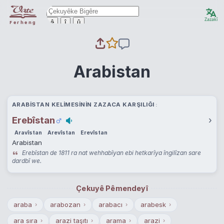
Zazakî
ê
î
û
Ferheng
Arabistan
ARABISTAN KELIMESININ ZAZACA KARŞILIĞI
Erebîstan
›
Aravîstan
Arevîstan
Erevîstan
Arabistan
Erebîstan de 1811 ra nat wehhabîyan ebi hetkarîya îngilîzan sare
dardbî we.
Çekuyê Pêmendeyî
araba
arabozan
arabacı
arabesk
›
›
›
›
ara sıra
arazi taşıtı
arama
arazi
›
›
›
›