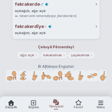
fekrakerde
›
açıkağızlı, ağzı açık
Hesen winî rameredîyaye, fekrakerde bî.
fekrakerdîye
›
açıkağızlı, ağzı açık
Çekuyê Pêmendeyî
ağzı açık
bakakalmak
şaşakalmak
›
›
›
Bi Alfabeya Engiştan
Têmîyankî
Destpêk
Bişawe
Favorî
Menu