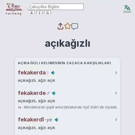
Zazakî
ê
î
û
Ferheng
açıkağızlı
AÇIKAĞIZLI KELIMESININ ZAZACA KARŞILIKLARI
fekakerda
›
açıkağızlı, ağzı açık
fekakerde
›
açıkağızlı, ağzı açık
Wendekaran şopê wina fekakerde rîyê Xidirî de nîyada.
fekakerdî
›
-ye
açıkağızlı, ağzı açık