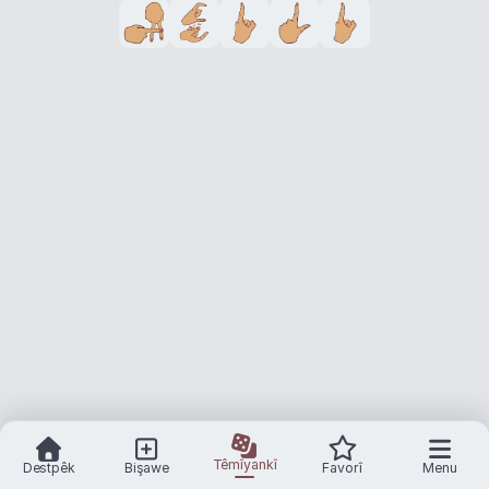
Têmîyankî
Destpêk
Bişawe
Favorî
Menu