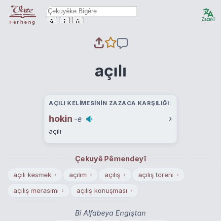
Zazakî
ê
î
û
Ferheng
açılı
AÇILI KELIMESININ ZAZACA KARŞILIĞI
hokin
›
-e
açılı
Çekuyê Pêmendeyî
açılı kesmek
açılım
açılış
açılış töreni
›
›
›
›
açılış merasimi
açılış konuşması
›
›
Bi Alfabeya Engiştan