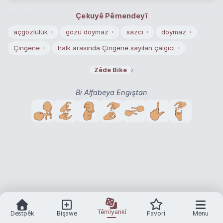
Çekuyê Pêmendeyî
açgözlülük
gözü doymaz
sazcı
doymaz
›
›
›
›
Çingene
halk arasında Çingene sayılan çalgıcı
›
›
hırsızlık ve dilencilikle geçinen kişi
›
›
Zêde Bike
Bi Alfabeya Engiştan
Têmîyankî
Destpêk
Bişawe
Favorî
Menu