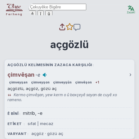
Zazakî
ê
î
û
Ferheng
açgözlü
AÇGÖZLÜ KELIMESININ ZAZACA KARŞILIĞI
çimvêşan
›
-e
çimveyşan
çimveyşon
çimveyşûn
çimvêşon
+1
açgözlü, açgöz, gözü aç
Kermo çimvêşan, yew kerm o û baxçeyê sayan de cuyê xo
rameno.
mitrib, -e
Ê BÎNÎ
sıfat | mecaz
ETÎKET
açgöz
·
gözü aç
VARYANT