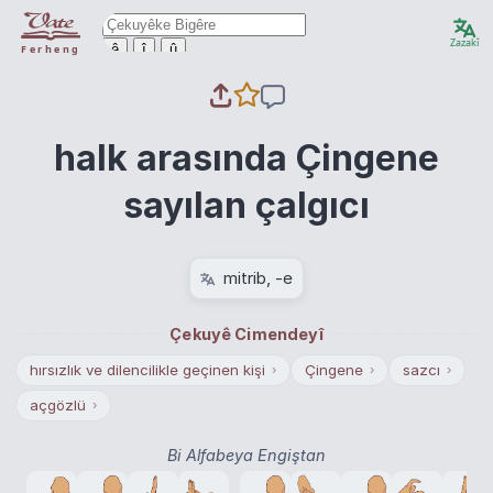
Zazakî
ê
î
û
Ferheng
halk arasında Çingene
sayılan çalgıcı
mitrib, -e
Çekuyê Cimendeyî
hırsızlık ve dilencilikle geçinen kişi
Çingene
sazcı
›
›
›
açgözlü
›
Bi Alfabeya Engiştan