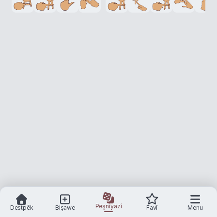
Peşnîyazî
Destpêk
Bişawe
Favî
Menu