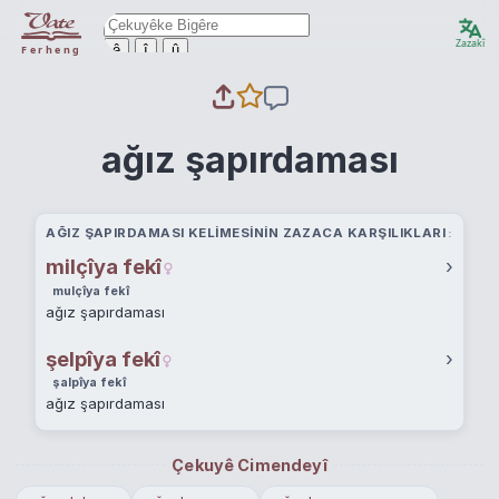
Zazakî
ê
î
û
Ferheng
ağız şapırdaması
AĞIZ ŞAPIRDAMASI KELIMESININ ZAZACA KARŞILIKLARI
milçîya fekî
›
mulçîya fekî
ağız şapırdaması
şelpîya fekî
›
şalpîya fekî
ağız şapırdaması
Çekuyê Cimendeyî