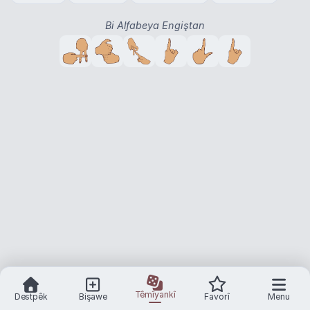
Bi Alfabeya Engiştan
Têmîyankî
Destpêk
Bişawe
Favorî
Menu