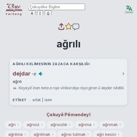
Zazakî
ê
î
û
Ferheng
ağrılı
AĞRILI KELIMESININ ZAZACA KARŞILIĞI
dejdar
›
-e
ağrılı
Keyeyê înan heta a roje vînîkerdişo nîya giran û dejdar nêdîbî.
sıfat | isim
ETÎKET
Çekuyê Pêmendeyî
ağrı
ağrısız
ağrısızlık
ağrıma
ağrımak
›
›
›
›
›
ağrıtma
ağrıtmak
ağrısı tutmak
ağrı kesici
›
›
›
›