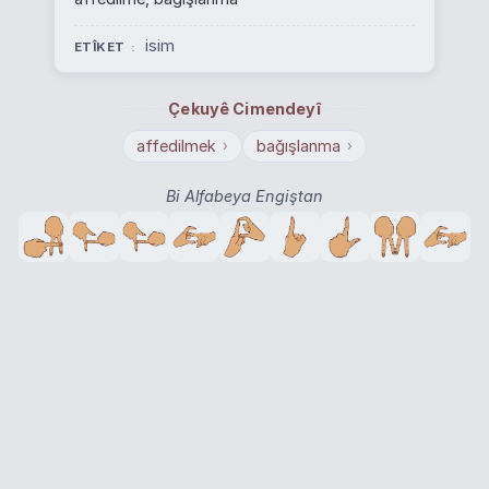
isim
ETÎKET
Çekuyê Cimendeyî
affedilmek
bağışlanma
›
›
Bi Alfabeya Engiştan