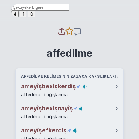
ê
î
û
affedilme
AFFEDILME KELIMESININ ZAZACA KARŞILIKLARI
ameyîşbexişkerdiş
›
affedilme, bağışlanma
ameyîşbexişnayîş
›
affedilme, bağışlanma
ameyîşefkerdiş
›
affedilme, bağışlanma