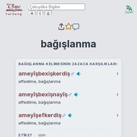
Zazakî
ê
î
û
Ferheng
bağışlanma
BAĞIŞLANMA KELIMESININ ZAZACA KARŞILIKLARI
ameyîşbexişkerdiş
›
affedilme, bağışlanma
ameyîşbexişnayîş
›
affedilme, bağışlanma
ameyîşefkerdiş
›
affedilme, bağışlanma
isim
ETÎKET