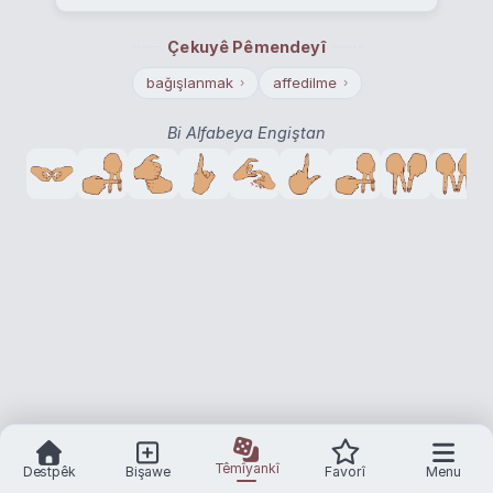
Çekuyê Pêmendeyî
bağışlanmak
affedilme
›
›
Bi Alfabeya Engiştan
Têmîyankî
Destpêk
Bişawe
Favorî
Menu