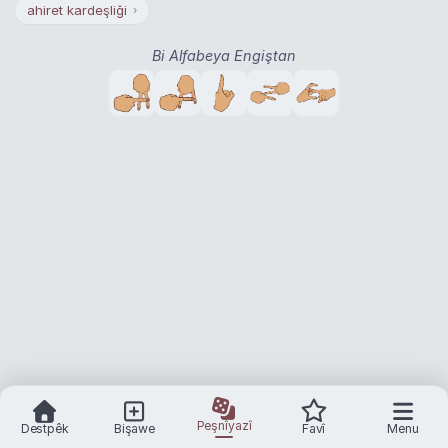
ahiret kardeşliği
›
Bi Alfabeya Engiştan
Peşnîyazî
Destpêk
Bişawe
Favî
Menu