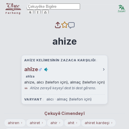
Zazakî
ê
î
û
Ferheng
ahize
AHIZE KELIMESININ ZAZACA KARŞILIĞI
ahîze
›
ahîza
ahize, alıcı (telefon için), almaç (telefon için)
Ahîze zereyê keyeyî dest bi dest gêreno.
alıcı
·
almaç (telefon için)
VARYANT
Çekuyê Cimendeyî
ahiren
ahiret
ahir
ahit
ahiret kardeşi
›
›
›
›
›