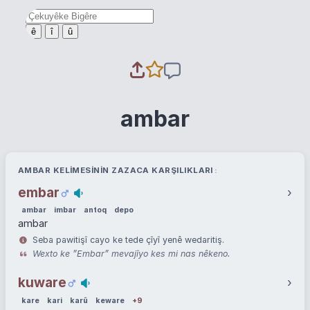
ê
î
û
ambar
AMBAR KELIMESININ ZAZACA KARŞILIKLARI
embar
›
ambar
imbar
antoq
depo
ambar
Seba pawitişî cayo ke tede çîyî yenê wedaritiş.
Wexto ke ”Embar” mevajîyo kes mi nas nêkeno.
kuware
›
kare
kari
karû
keware
+9