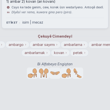
1) ambar 2) kovan (arı kovanı)
Cayo ke tede genim, cew, korek ûsn wedarîyeno. Antoqê dexlî.
Dîyêsî ver rema, kuware gina pero (piro).
isim | mecaz
ETÎKET
Çekuyê Cimendeyî
ambargo
ambar sayımı
ambarlama
ambar mem
›
›
›
›
ambarlamak
kovan
petek
›
›
›
Bi Alfabeya Engiştan