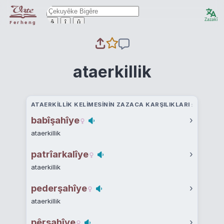
Zazakî
ê
î
û
Ferheng
ataerkillik
ATAERKILLIK KELIMESININ ZAZACA KARŞILIKLARI
babîşahîye
›
ataerkillik
patrîarkalîye
›
ataerkillik
pederşahîye
›
ataerkillik
pêrşahîye
›