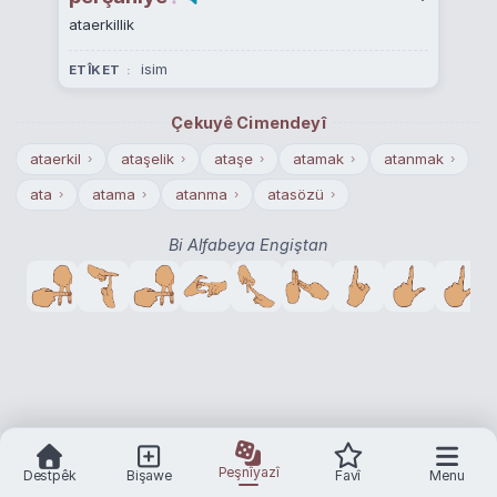
ataerkillik
isim
ETÎKET
Çekuyê Cimendeyî
ataerkil
ataşelik
ataşe
atamak
atanmak
›
›
›
›
›
ata
atama
atanma
atasözü
›
›
›
›
Bi Alfabeya Engiştan
Peşnîyazî
Destpêk
Bişawe
Favî
Menu