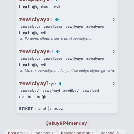
başı bağlı, nişanlı, evli
zewicîyaya
›
zewecîyaya
zewejîyaya
zewijîyaya
zewzîyaya
başı bağlı, evli
Ez aşma sibata a serre de zî zewicîyaya.
zewicîyaye
›
zewecîyaye
zewejîyaye
zewijîyaye
zewzîyaye
başı bağlı, evli
Muxtar zewicîyaye bîyo, a zî se cinîya dîyine girewta.
zewicîyayî
›
-ye
zewecîyayî
zewejîyayî
zewijîyayî
zewzîyayî
evli, başı bağlı
sıfat | mecaz
ETÎKET
Çekuyê Pêmendeyî
başı açık
başıboş
başıboş salmak
başsağlığı
›
›
›
›