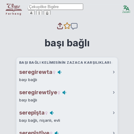
Zazakî
ê
î
û
Ferheng
başı bağlı
BAŞI BAĞLI KELIMESININ ZAZACA KARŞILIKLARI
seregirewta
›
başı bağlı
seregirewtîye
›
başı bağlı
serepîşta
›
başı bağlı, nişanlı, evli
serepîştîye
›